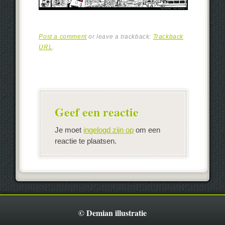
Post a comment
or leave a trackback:
Trackback
URL
.
Geef een reactie
Je moet
ingelogd zijn op
om een
reactie te plaatsen.
© Demian illustratie