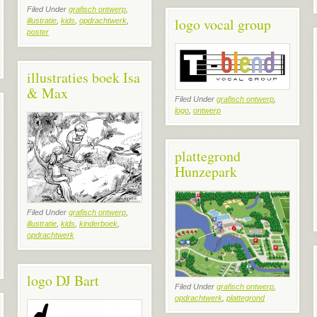
Filed Under
grafisch ontwerp
,
logo vocal group
illustratie
,
kids
,
opdrachtwerk
,
poster
illustraties boek Isa
& Max
Filed Under
grafisch ontwerp
,
logo
,
ontwerp
plattegrond
Hunzepark
Filed Under
grafisch ontwerp
,
illustratie
,
kids
,
kinderboek
,
opdrachtwerk
logo DJ Bart
Filed Under
grafisch ontwerp
,
opdrachtwerk
,
plattegrond