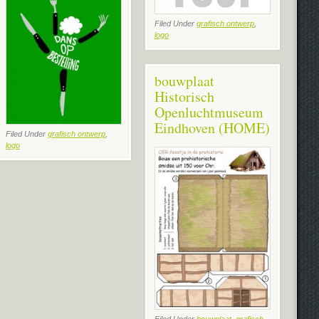
Filed Under
grafisch ontwerp
,
logo
bouwplaat
Historisch
Openluchtmuseum
Eindhoven (HOME)
Filed Under
grafisch ontwerp
,
logo