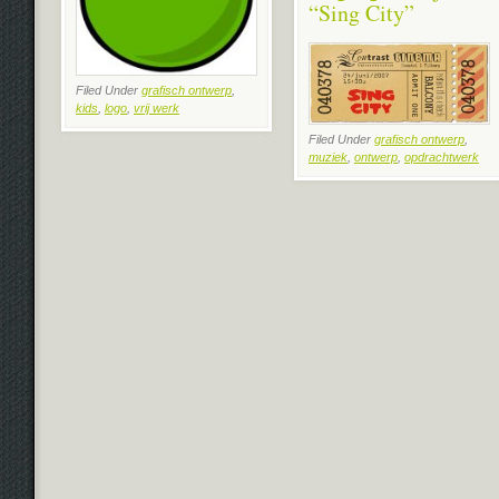
“Sing City”
Filed Under
grafisch ontwerp
,
kids
,
logo
,
vrij werk
Filed Under
grafisch ontwerp
,
muziek
,
ontwerp
,
opdrachtwerk