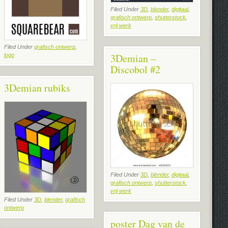
Filed Under
3D
,
blender
,
digitaal
,
grafisch ontwerp
,
shutterstock
,
vrij werk
Filed Under
grafisch ontwerp
,
3Demian –
logo
Discobol #2
3Demian rubiks
Filed Under
3D
,
blender
,
digitaal
,
grafisch ontwerp
,
shutterstock
,
vrij werk
Filed Under
3D
,
blender
,
grafisch
ontwerp
poster Dag van de