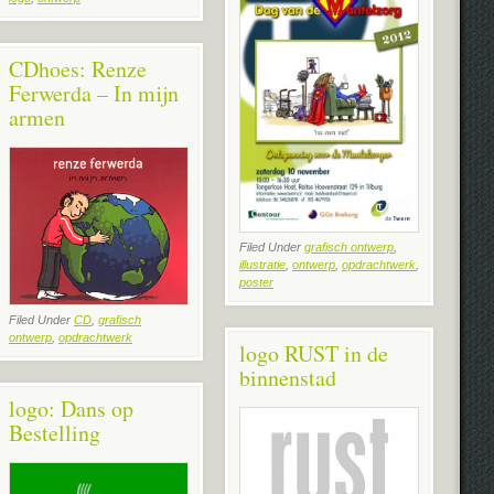
CDhoes: Renze
Ferwerda – In mijn
armen
Filed Under
grafisch ontwerp
,
illustratie
,
ontwerp
,
opdrachtwerk
,
poster
Filed Under
CD
,
grafisch
ontwerp
,
opdrachtwerk
logo RUST in de
binnenstad
logo: Dans op
Bestelling