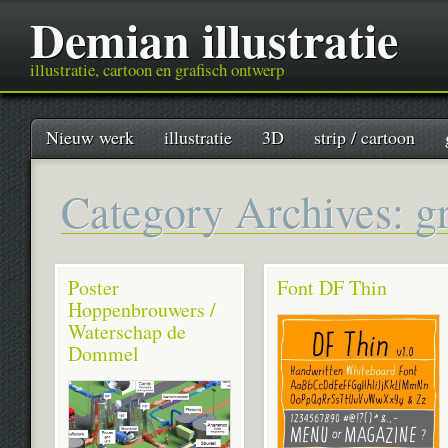
Demian illustratie
illustratie, cartoon en grafisch ontwerp
Main menu
Skip
Nieuw werk
illustratie
3D
strip / cartoon
to
content
Category Archives:
g
Poster
Font DF Thin
Hoppenbrouwers /
Waterschap de
Dommel