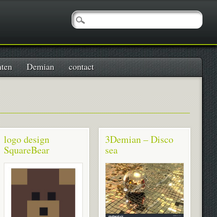
nten
Demian
contact
logo design
3Demian – Disco
SquareBear
sea