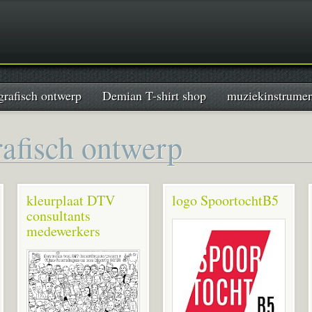
grafisch ontwerp
Demian T-shirt shop
muziekinstrume
rafisch ontwerp
kleurplaat DTV
logo SpoortochtB5
consultants
medewerkers