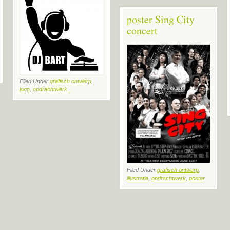
poster Sing City
concert
Filed Under
grafisch ontwerp
,
logo
,
opdrachtwerk
Filed Under
grafisch ontwerp
,
illustratie
,
opdrachtwerk
,
poster