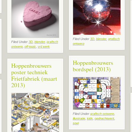
Filed Under
3D
,
blender
,
grafisch
Filed Under
3D
,
blender
,
grafisch
ontwerp
ontwerp
,
off-topic
,
vrij werk
Hoppenbrouwers
Hoppenbrouwers
bordspel (2013)
poster techniek
Frietfabriek (maart
2013)
Filed Under
grafisch ontwerp
,
illustratie
,
kids
,
opdrachtwerk
,
spel