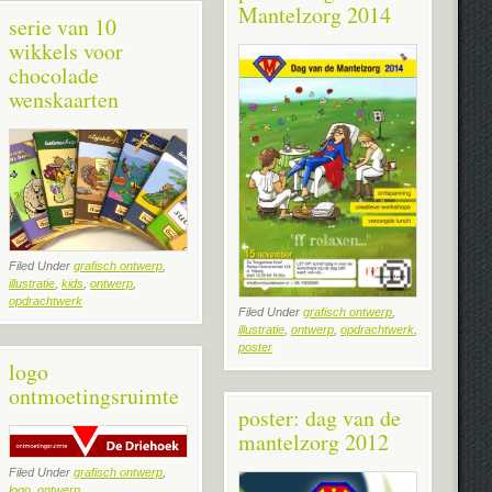
Mantelzorg 2014
serie van 10
wikkels voor
chocolade
wenskaarten
Filed Under
grafisch ontwerp
,
illustratie
,
kids
,
ontwerp
,
opdrachtwerk
Filed Under
grafisch ontwerp
,
illustratie
,
ontwerp
,
opdrachtwerk
,
poster
logo
ontmoetingsruimte
poster: dag van de
mantelzorg 2012
Filed Under
grafisch ontwerp
,
logo
,
ontwerp