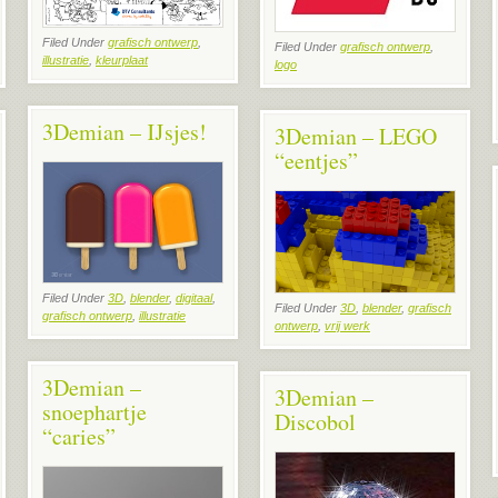
Filed Under
grafisch ontwerp
,
Filed Under
grafisch ontwerp
,
illustratie
,
kleurplaat
logo
3Demian – IJsjes!
3Demian – LEGO
“eentjes”
Filed Under
3D
,
blender
,
digitaal
,
Filed Under
3D
,
blender
,
grafisch
grafisch ontwerp
,
illustratie
ontwerp
,
vrij werk
3Demian –
3Demian –
snoephartje
Discobol
“caries”