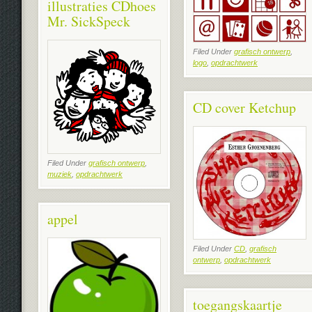
illustraties CDhoes
Mr. SickSpeck
Filed Under
grafisch ontwerp
,
logo
,
opdrachtwerk
CD cover Ketchup
Filed Under
grafisch ontwerp
,
muziek
,
opdrachtwerk
appel
Filed Under
CD
,
grafisch
ontwerp
,
opdrachtwerk
toegangskaartje