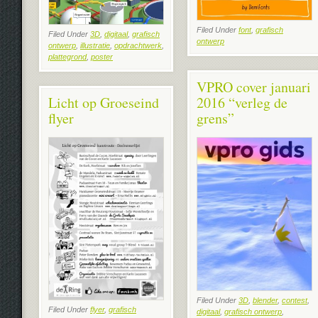
Filed Under
font
,
grafisch
Filed Under
3D
,
digitaal
,
grafisch
ontwerp
ontwerp
,
illustratie
,
opdrachtwerk
,
plattegrond
,
poster
VPRO cover januari
Licht op Groeseind
2016 “verleg de
flyer
grens”
Filed Under
3D
,
blender
,
contest
,
Filed Under
flyer
,
grafisch
digitaal
,
grafisch ontwerp
,