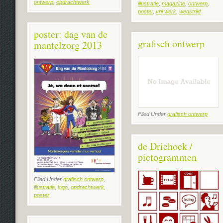
ontwerp
,
opdrachtwerk
illustratie
,
magazine
,
ontwerp
,
poster
,
vrij werk
,
wedstrijd
poster: dag van de
grafisch ontwerp
mantelzorg 2013
Filed Under
grafisch ontwerp
de Driehoek /
pictogrammen
Filed Under
grafisch ontwerp
,
illustratie
,
logo
,
opdrachtwerk
,
poster