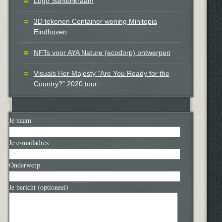
Logo Santenkraam
3D tekenen Container woning Minitopia
Eindhoven
NFTs voor AYA Nature (ecodorp) ontwerpen
Visuals Her Majesty “Are You Ready for the
Country?” 2020 tour
Je naam
Je e-mailadres
Onderwerp
Je bericht (optioneel)