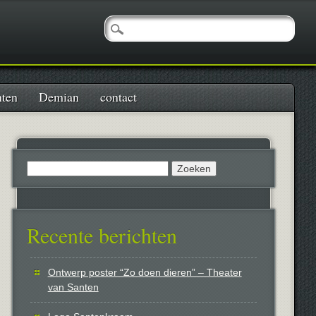
nten
Demian
contact
Zoeken
naar:
Recente berichten
Ontwerp poster “Zo doen dieren” – Theater
van Santen