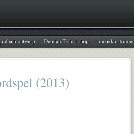
grafisch ontwerp
Demian T-shirt shop
muziekinstrume
rdspel (2013)