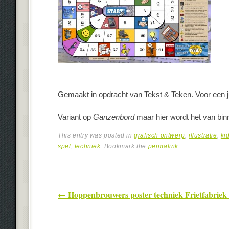
Gemaakt in opdracht van Tekst & Teken. Voor een
Variant op
Ganzenbord
maar hier wordt het van bin
This entry was posted in
grafisch ontwerp
,
illustratie
,
ki
spel
,
techniek
. Bookmark the
permalink
.
Post navigation
←
Hoppenbrouwers poster techniek Frietfabriek