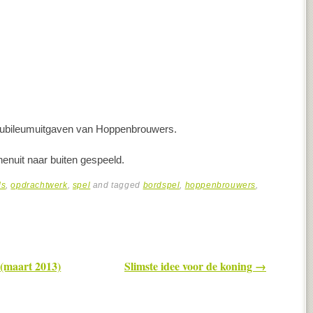
 jubileumuitgaven van Hoppenbrouwers.
nenuit naar buiten gespeeld.
ds
,
opdrachtwerk
,
spel
and tagged
bordspel
,
hoppenbrouwers
,
 (maart 2013)
Slimste idee voor de koning
→