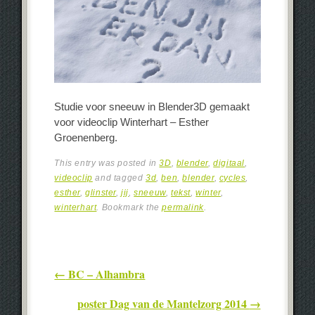
Studie voor sneeuw in Blender3D gemaakt
voor videoclip Winterhart – Esther
Groenenberg.
This entry was posted in
3D
,
blender
,
digitaal
,
videoclip
and tagged
3d
,
ben
,
blender
,
cycles
,
esther
,
glinster
,
jij
,
sneeuw
,
tekst
,
winter
,
winterhart
. Bookmark the
permalink
.
Post navigation
←
BC – Alhambra
poster Dag van de Mantelzorg 2014
→