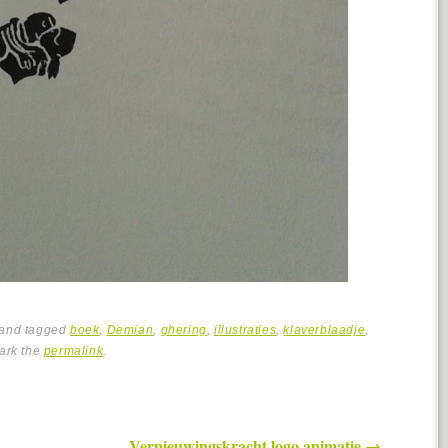
and tagged
boek
,
Demian
,
ghering
,
illustraties
,
klaverblaadje
,
ark the
permalink
.
Vernieuwingskracht logo animatie
→