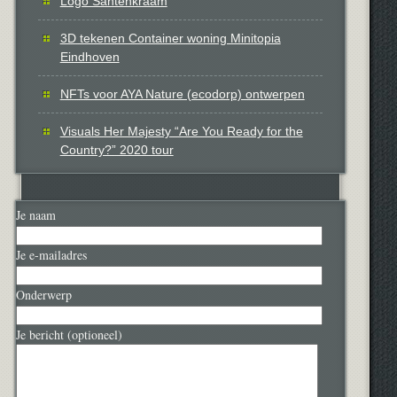
Logo Santenkraam
3D tekenen Container woning Minitopia
Eindhoven
NFTs voor AYA Nature (ecodorp) ontwerpen
Visuals Her Majesty “Are You Ready for the
Country?” 2020 tour
Je naam
Je e-mailadres
Onderwerp
Je bericht (optioneel)