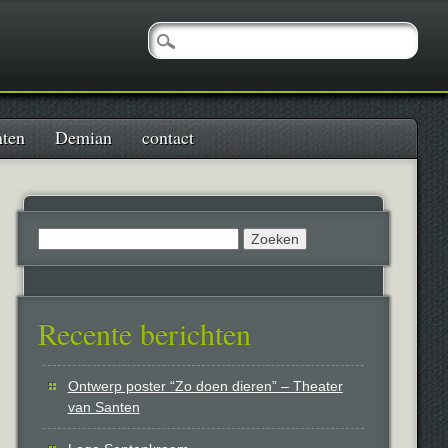
nten
Demian
contact
Zoeken
naar:
Recente berichten
Ontwerp poster “Zo doen dieren” – Theater
van Santen