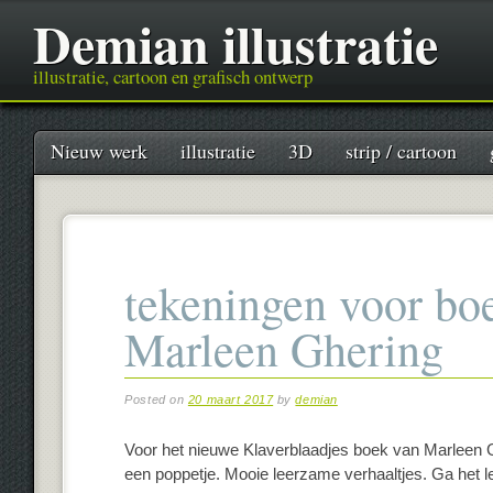
Demian illustratie
illustratie, cartoon en grafisch ontwerp
Main menu
Skip
Nieuw werk
illustratie
3D
strip / cartoon
to
content
tekeningen voor bo
Marleen Ghering
Posted on
20 maart 2017
by
demian
Voor het nieuwe Klaverblaadjes boek van Marleen G
een poppetje. Mooie leerzame verhaaltjes. Ga het 