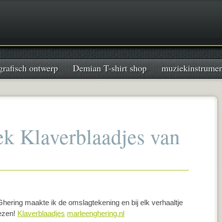
grafisch ontwerp
Demian T-shirt shop
muziekinstrume
ek Klaverblaadjes van
hering maakte ik de omslagtekening en bij elk verhaaltje
lezen!
Klaverblaadjes
marleenghering.nl