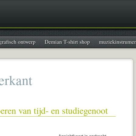
grafisch ontwerp
Demian T-shirt shop
muziekinstrume
erkant
ren van tijd- en studiegenoot