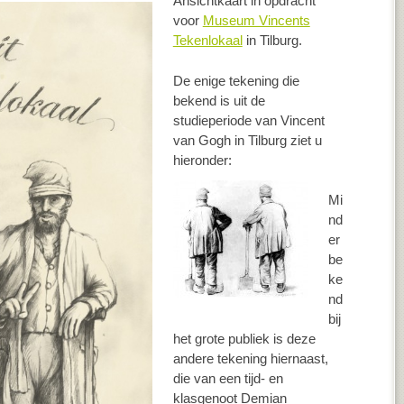
Ansichtkaart in opdracht
voor
Museum Vincents
Tekenlokaal
in Tilburg.
De enige tekening die
bekend is uit de
studieperiode van Vincent
van Gogh in Tilburg ziet u
hieronder:
Mi
nd
er
be
ke
nd
bij
het grote publiek is deze
andere tekening hiernaast,
die van een tijd- en
klasgenoot Demian