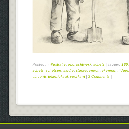
Posted in
illustratie
,
opdrachtwerk
,
schets
|
Tagged
186
schets
,
schetsen
,
studie
,
studiegenoot
,
tekening
,
tijdge
vincents tekenlokaal
,
voorkant
|
3 Comments
|