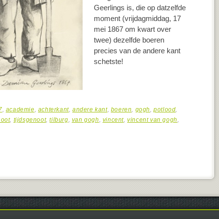
Geerlings is, die op datzelfde
moment (vrijdagmiddag, 17
mei 1867 om kwart over
twee) dezelfde boeren
precies van de andere kant
schetste!
7
,
academie
,
achterkant
,
andere kant
,
boeren
,
gogh
,
potlood
,
noot
,
tijdsgenoot
,
tilburg
,
van gogh
,
vincent
,
vincent van gogh
,