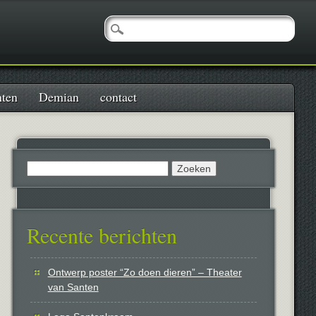
nten
Demian
contact
Zoeken
naar:
Recente berichten
Ontwerp poster “Zo doen dieren” – Theater
van Santen