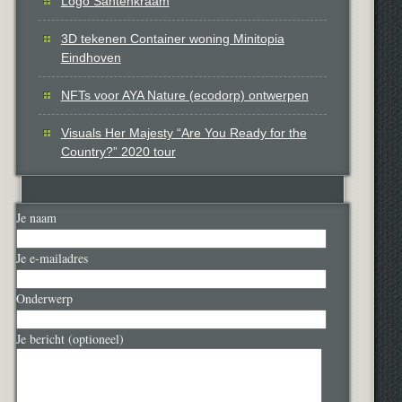
Logo Santenkraam
3D tekenen Container woning Minitopia
Eindhoven
NFTs voor AYA Nature (ecodorp) ontwerpen
Visuals Her Majesty “Are You Ready for the
Country?” 2020 tour
Je naam
Je e-mailadres
Onderwerp
Je bericht (optioneel)