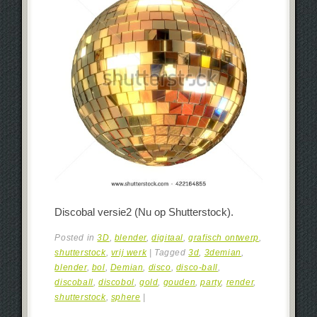
Discobal versie2 (Nu op Shutterstock).
Posted in
3D
,
blender
,
digitaal
,
grafisch ontwerp
,
shutterstock
,
vrij werk
|
Tagged
3d
,
3demian
,
blender
,
bol
,
Demian
,
disco
,
disco-ball
,
discoball
,
discobol
,
gold
,
gouden
,
party
,
render
,
shutterstock
,
sphere
|