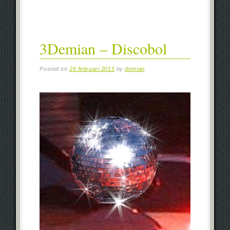
3Demian – Discobol
Posted on
26 februari 2015
by
demian