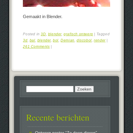
Gemaakt in Blender.
Posted in
3D
,
blender
,
grafisch ontwerp
|
Tagged
3d
,
bal
,
blender
,
bol
,
Demian
,
discobol
,
render
|
261 Comments
|
Zoeken
naar:
Recente berichten
Ontwerp poster “Zo doen dieren” –