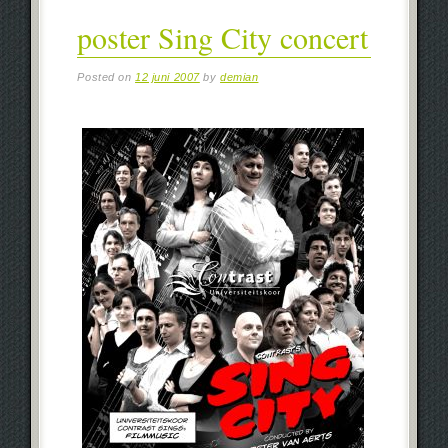
poster Sing City concert
Posted on
12 juni 2007
by
demian