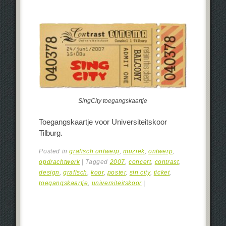
SingCity toegangskaartje
Toegangskaartje voor Universiteitskoor
Tilburg.
Posted in
grafisch ontwerp
,
muziek
,
ontwerp
,
opdrachtwerk
|
Tagged
2007
,
concert
,
contrast
,
design
,
grafisch
,
koor
,
poster
,
sin city
,
ticket
,
toegangskaartje
,
universiteitskoor
|