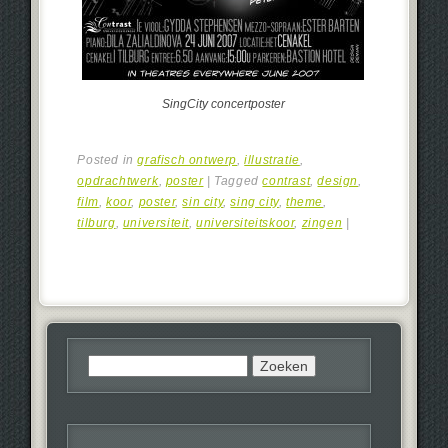
SingCity concertposter
Posted in
grafisch ontwerp
,
illustratie
,
opdrachtwerk
,
poster
|
Tagged
contrast
,
design
,
film
,
koor
,
poster
,
sin city
,
sing city
,
theme
,
tilburg
,
universiteit
,
universiteitskoor
,
zingen
|
Zoeken
naar: