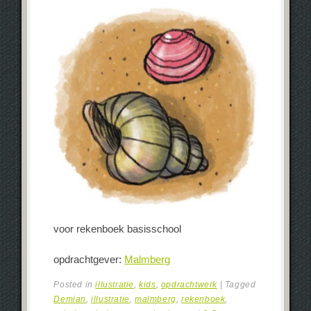
voor rekenboek basisschool
opdrachtgever:
Malmberg
Posted in
illustratie
,
kids
,
opdrachtwerk
|
Tagged
Demian
,
illustratie
,
malmberg
,
rekenboek
,