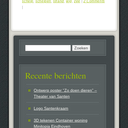
schelp
,
schelpen
,
strand
,
wig
,
zee
|
2 Comments
|
Zoeken
naar:
Recente berichten
Ontwerp poster “Zo doen dieren” –
Theater van Santen
Logo Santenkraam
3D tekenen Container woning
Minitopia Eindhoven