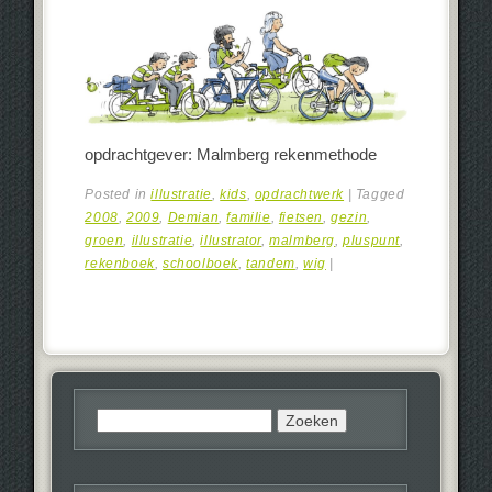
opdrachtgever: Malmberg rekenmethode
Posted in
illustratie
,
kids
,
opdrachtwerk
|
Tagged
2008
,
2009
,
Demian
,
familie
,
fietsen
,
gezin
,
groen
,
illustratie
,
illustrator
,
malmberg
,
pluspunt
,
rekenboek
,
schoolboek
,
tandem
,
wig
|
Zoeken
naar: