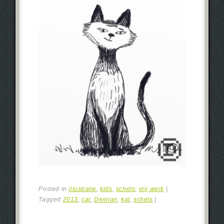
Posted in
illustratie
,
kids
,
schets
,
vrij werk
|
Tagged
2013
,
cat
,
Demian
,
kat
,
schets
|