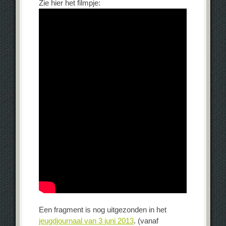
Zie hier het filmpje:
Een fragment is nog uitgezonden in het
jeugdjournaal van 3 juni 2013
. (vanaf