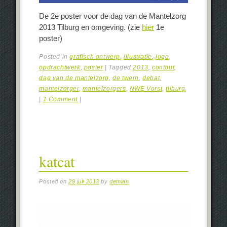
De 2e poster voor de dag van de Mantelzorg
2013 Tilburg en omgeving. (zie
hier
1e
poster)
Posted in
grafisch ontwerp
,
illustratie
,
logo
,
opdrachtwerk
,
poster
|
Tagged
2013
,
contour
,
dag van de mantelzorg
,
de twern
,
debat
,
mantelzorger
,
mantelzorgers
,
NWE Vorst
,
tilburg
|
1 Comment
|
katcat
Posted on
29 juli 2013
by
demian