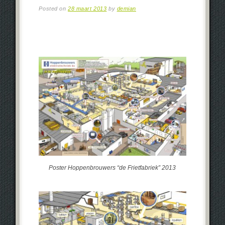
Posted on
28 maart 2013
by
demian
Poster Hoppenbrouwers “de Frietfabriek” 2013