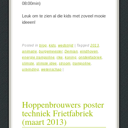
08:00min)
Leuk om te zien al die kids met zoveel mooie
ideeen!
Posted in
blog
,
kids
,
wedstrijd
|
Tagged
2013
,
animatie
,
burgemeester
,
Demian
,
eindhoven
,
energie trampoline
,
ilke
,
koning
,
ontdekfabriek
,
slimste
,
slimste idee
,
stroom
,
trampoline
,
uitvinding
,
wetenschap
|
Hoppenbrouwers poster
techniek Frietfabriek
(maart 2013)