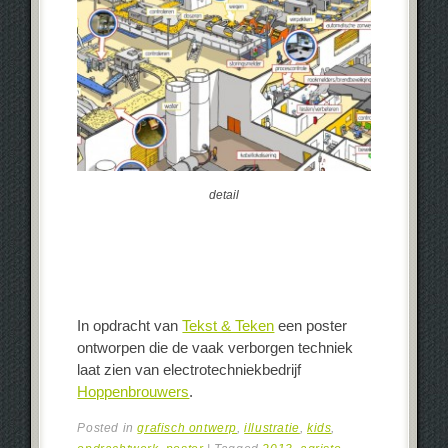
detail
In opdracht van
Tekst & Teken
een poster
ontworpen die de vaak verborgen techniek
laat zien van electrotechniekbedrijf
Hoppenbrouwers
.
Posted in
grafisch ontwerp
,
illustratie
,
kids
,