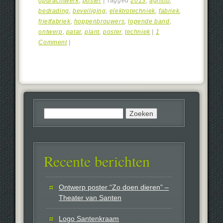
opdrachtwerk
,
poster
|
Tagged
2013
,
agristo
,
bedrading
,
beveiliging
,
elektrotechniek
,
fabriek
,
frietfabriek
,
hoppenbrouwers
,
lopende band
,
ontwerp
,
patat
,
plant
,
poster
,
techniek
|
1
Comment
|
Zoeken
naar:
Recente berichten
Ontwerp poster “Zo doen dieren” –
Theater van Santen
Logo Santenkraam