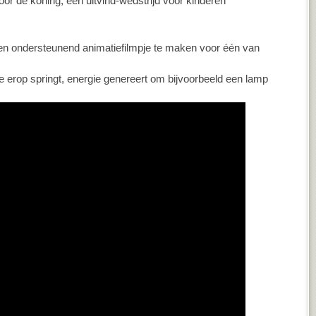
or de koning, een uitvind-wedstrijd voor kinderen
 ondersteunend animatiefilmpje te maken voor één van
je erop springt, energie genereert om bijvoorbeeld een lamp