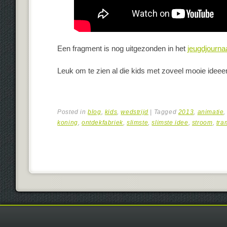
Een fragment is nog uitgezonden in het
jeugdjourna
Leuk om te zien al die kids met zoveel mooie ideee
Posted in
blog
,
kids
,
wedstrijd
|
Tagged
2013
,
animatie
koning
,
ontdekfabriek
,
slimste
,
slimste idee
,
stroom
,
tra