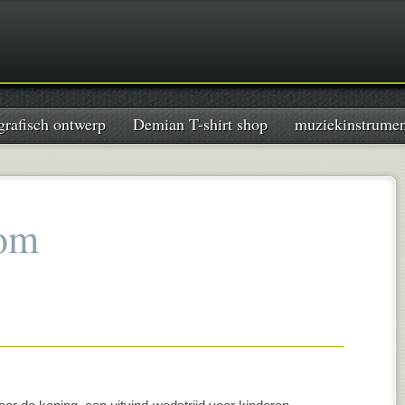
grafisch ontwerp
Demian T-shirt shop
muziekinstrume
oom