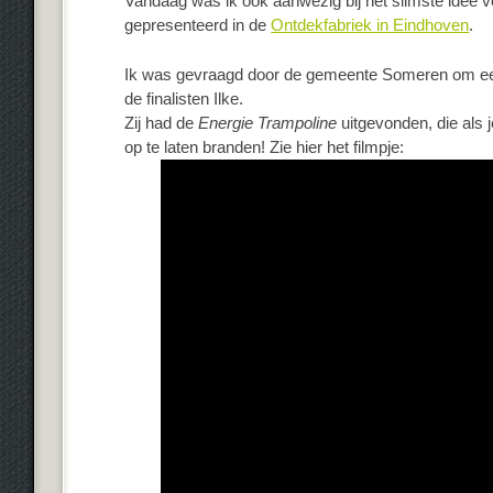
Vandaag was ik ook aanwezig bij het slimste idee vo
gepresenteerd in de
Ontdekfabriek in Eindhoven
.
Ik was gevraagd door de gemeente Someren om een
de finalisten Ilke.
Zij had de
Energie Trampoline
uitgevonden, die als 
op te laten branden! Zie hier het filmpje: