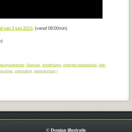
al van 3 juni 2013
. (vanaf 08:00min)
n!
,
burgemeester
,
Demian
,
eindhoven
,
energie trampoline
,
ilke
,
mpoline
,
uitvinding
,
wetenschap
|
© Demian illustratie