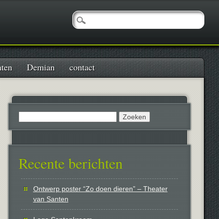
nten
Demian
contact
Zoeken
naar:
Recente berichten
Ontwerp poster “Zo doen dieren” – Theater
van Santen