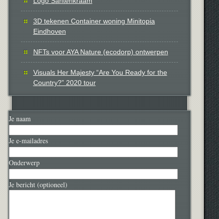
Logo Santenkraam
3D tekenen Container woning Minitopia
Eindhoven
NFTs voor AYA Nature (ecodorp) ontwerpen
Visuals Her Majesty “Are You Ready for the
Country?” 2020 tour
Je naam
Je e-mailadres
Onderwerp
Je bericht (optioneel)