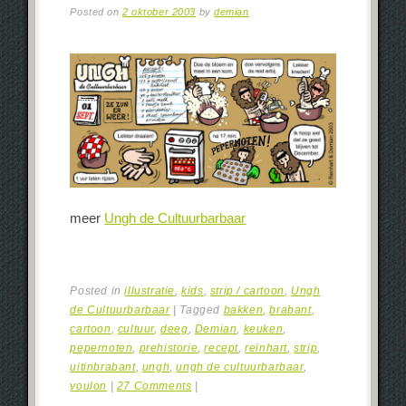
Posted on
2 oktober 2003
by
demian
meer
Ungh de Cultuurbarbaar
Posted in
illustratie
,
kids
,
strip / cartoon
,
Ungh
de Cultuurbarbaar
|
Tagged
bakken
,
brabant
,
cartoon
,
cultuur
,
deeg
,
Demian
,
keuken
,
pepernoten
,
prehistorie
,
recept
,
reinhart
,
strip
,
uitinbrabant
,
ungh
,
ungh de cultuurbarbaar
,
voulon
|
27 Comments
|