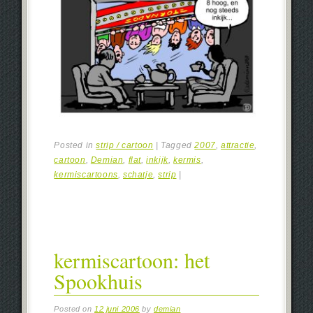
Posted in
strip / cartoon
|
Tagged
2007
,
attractie
,
cartoon
,
Demian
,
flat
,
inkijk
,
kermis
,
kermiscartoons
,
schatje
,
strip
|
kermiscartoon: het
Spookhuis
Posted on
12 juni 2006
by
demian