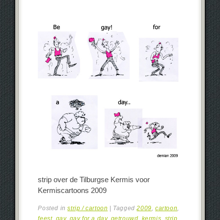
strip over de Tilburgse Kermis voor
Kermiscartoons 2009
Posted in
strip / cartoon
|
Tagged
2009
,
cartoon
,
feest
,
gay
,
gay for a day
,
getrouwd
,
kermis
,
strip
,