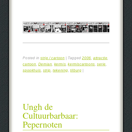
Posted in
strip / cartoon
|
Tagged
2006
,
attractie
,
cartoon
,
Demian
,
kermis
,
kermiscartoons
,
serie
,
spookhuis
,
strip
,
tekening
,
tilburg
|
Ungh de
Cultuurbarbaar:
Pepernoten