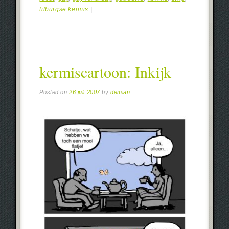
tilburgse kermis
|
kermiscartoon: Inkijk
Posted on
26 juli 2007
by
demian