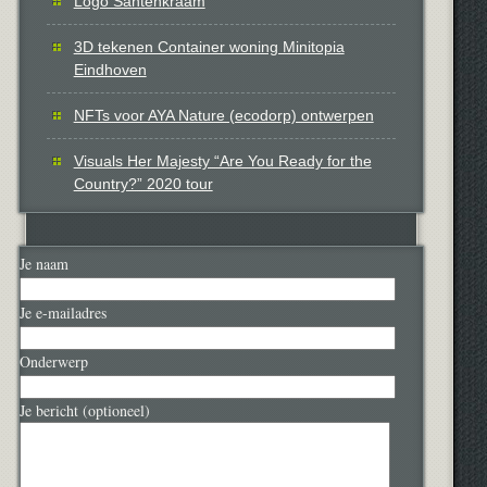
Logo Santenkraam
3D tekenen Container woning Minitopia
Eindhoven
NFTs voor AYA Nature (ecodorp) ontwerpen
Visuals Her Majesty “Are You Ready for the
Country?” 2020 tour
Je naam
Je e-mailadres
Onderwerp
Je bericht (optioneel)