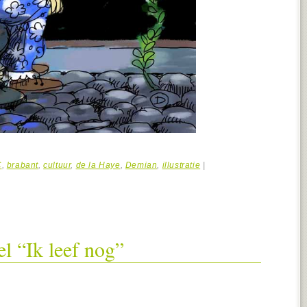
C
,
brabant
,
cultuur
,
de la Haye
,
Demian
,
illustratie
|
l “Ik leef nog”