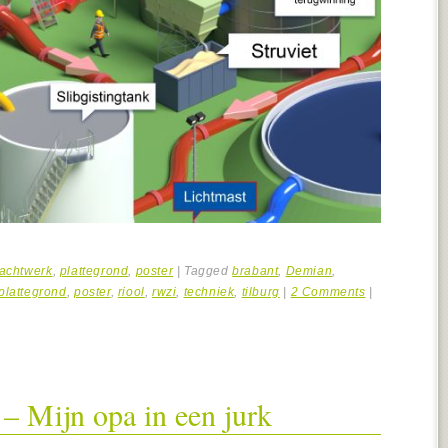
achtwerk
,
plattegrond
,
poster
|
Tagged
brabant
,
Demian
,
plattegrond
,
poster
,
riool
,
rwzi
,
techniek
,
tilburg
|
2 Comments
|
l – Mijn opa in een jurk