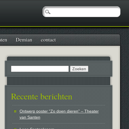
nten
Demian
contact
Zoeken
naar:
Recente berichten
Ontwerp poster “Zo doen dieren” – Theater
van Santen