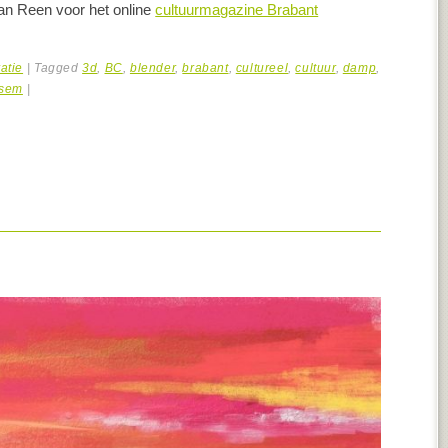
 van Reen voor het online
cultuurmagazine Brabant
ratie
|
Tagged
3d
,
BC
,
blender
,
brabant
,
cultureel
,
cultuur
,
damp
,
sem
|