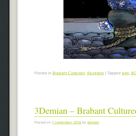
Posted in
Brabant Cultureel
,
illustratie
|
Tagged
amy
,
B
3Demian – Brabant Culturee
Posted on
7 september 2016
by
demian