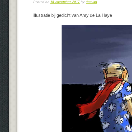
Posted on
18 november 2017
by
demian
illustratie bij gedicht van Amy de La Haye