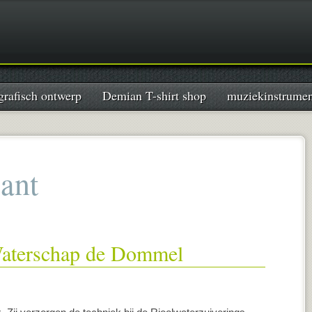
grafisch ontwerp
Demian T-shirt shop
muziekinstrume
ant
Waterschap de Dommel