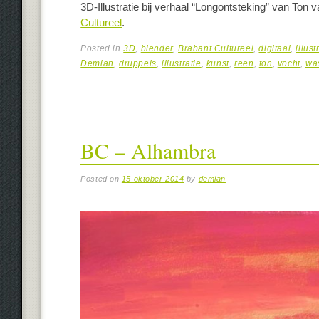
3D-Illustratie bij verhaal “Longontsteking” van Ton
Cultureel
.
Posted in
3D
,
blender
,
Brabant Cultureel
,
digitaal
,
illust
Demian
,
druppels
,
illustratie
,
kunst
,
reen
,
ton
,
vocht
,
wa
BC – Alhambra
Posted on
15 oktober 2014
by
demian