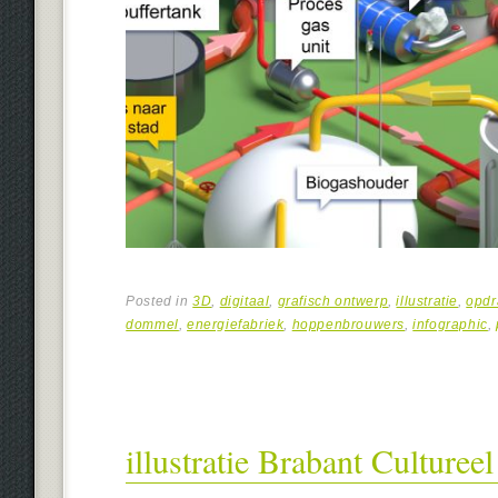
Posted in
3D
,
digitaal
,
grafisch ontwerp
,
illustratie
,
opdr
dommel
,
energiefabriek
,
hoppenbrouwers
,
infographic
,
illustratie Brabant Culturee