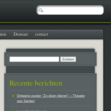
nten
Demian
contact
Zoeken
naar:
Recente berichten
Ontwerp poster “Zo doen dieren” – Theater
van Santen