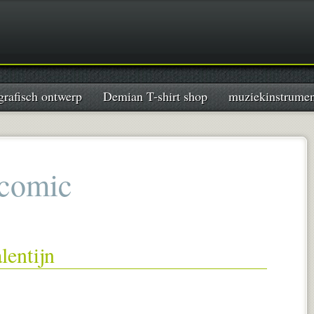
grafisch ontwerp
Demian T-shirt shop
muziekinstrume
comic
lentijn