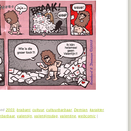
ged
2003
,
brabant
,
cultuur
,
cultuurbarbaar
,
Demian
,
karakter
,
rbarbaar
,
valentijn
,
valentijnsdag
,
valentine
,
webcomic
|