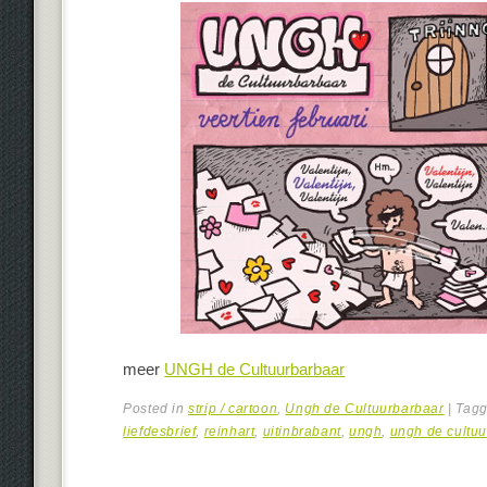
meer
UNGH de Cultuurbarbaar
Posted in
strip / cartoon
,
Ungh de Cultuurbarbaar
|
Tag
liefdesbrief
,
reinhart
,
uitinbrabant
,
ungh
,
ungh de cultuu