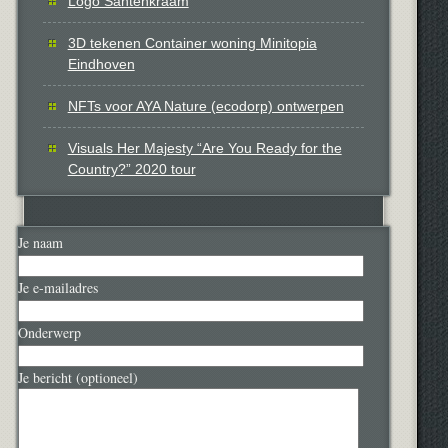
Logo Santenkraam
3D tekenen Container woning Minitopia
Eindhoven
NFTs voor AYA Nature (ecodorp) ontwerpen
Visuals Her Majesty “Are You Ready for the
Country?” 2020 tour
Je naam
Je e-mailadres
Onderwerp
Je bericht (optioneel)