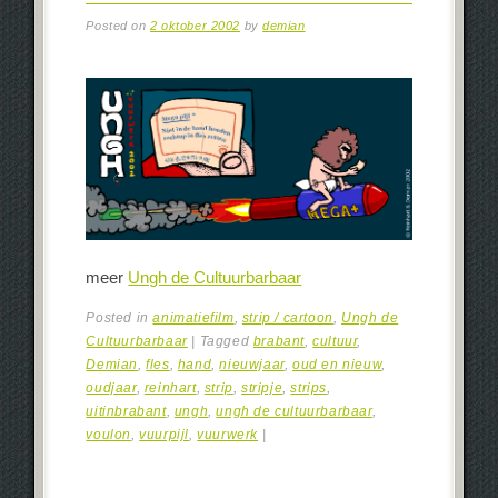
Posted on
2 oktober 2002
by
demian
meer
Ungh de Cultuurbarbaar
Posted in
animatiefilm
,
strip / cartoon
,
Ungh de
Cultuurbarbaar
|
Tagged
brabant
,
cultuur
,
Demian
,
fles
,
hand
,
nieuwjaar
,
oud en nieuw
,
oudjaar
,
reinhart
,
strip
,
stripje
,
strips
,
uitinbrabant
,
ungh
,
ungh de cultuurbarbaar
,
voulon
,
vuurpijl
,
vuurwerk
|