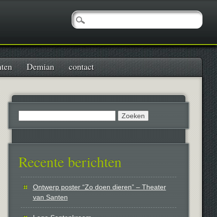
nten
Demian
contact
Zoeken
naar:
Recente berichten
Ontwerp poster “Zo doen dieren” – Theater
van Santen