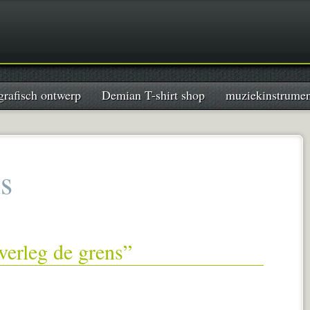
grafisch ontwerp
Demian T-shirt shop
muziekinstrume
s
erleg de grens”