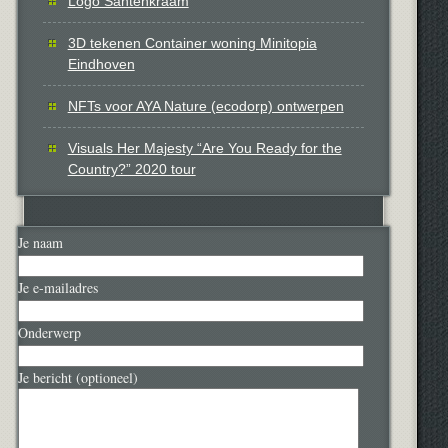
Logo Santenkraam
3D tekenen Container woning Minitopia
Eindhoven
NFTs voor AYA Nature (ecodorp) ontwerpen
Visuals Her Majesty “Are You Ready for the
Country?” 2020 tour
Je naam
Je e-mailadres
Onderwerp
Je bericht (optioneel)