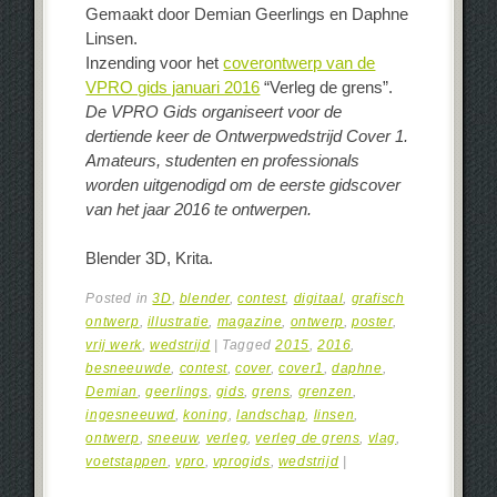
Gemaakt door Demian Geerlings en Daphne
Linsen.
Inzending voor het
coverontwerp van de
VPRO gids januari 2016
“Verleg de grens”.
De VPRO Gids organiseert voor de
dertiende keer de Ontwerpwedstrijd Cover 1.
Amateurs, studenten en professionals
worden uitgenodigd om de eerste gidscover
van het jaar 2016 te ontwerpen.
Blender 3D, Krita.
Posted in
3D
,
blender
,
contest
,
digitaal
,
grafisch
ontwerp
,
illustratie
,
magazine
,
ontwerp
,
poster
,
vrij werk
,
wedstrijd
|
Tagged
2015
,
2016
,
besneeuwde
,
contest
,
cover
,
cover1
,
daphne
,
Demian
,
geerlings
,
gids
,
grens
,
grenzen
,
ingesneeuwd
,
koning
,
landschap
,
linsen
,
ontwerp
,
sneeuw
,
verleg
,
verleg de grens
,
vlag
,
voetstappen
,
vpro
,
vprogids
,
wedstrijd
|