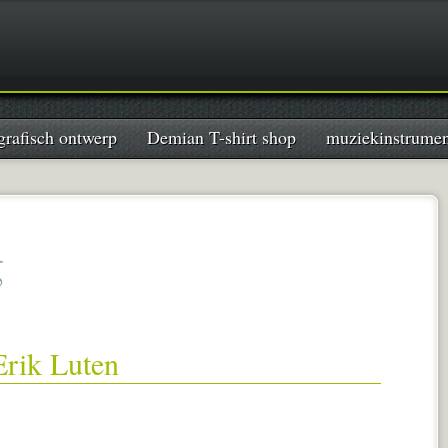
grafisch ontwerp
Demian T-shirt shop
muziekinstrume
g
Erik Luten