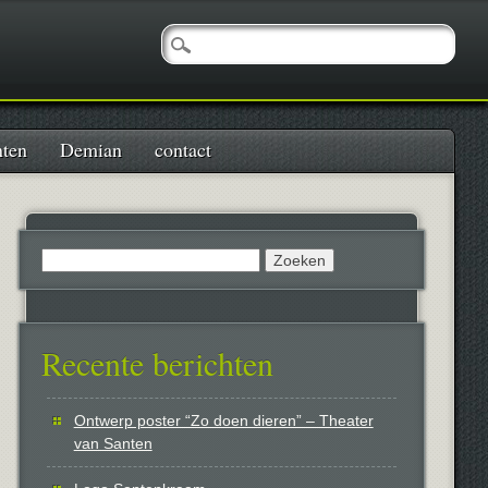
nten
Demian
contact
Zoeken
naar:
Recente berichten
Ontwerp poster “Zo doen dieren” – Theater
van Santen