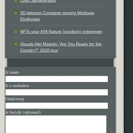
Logo Santenkraam
3D tekenen Container woning Minitopia
Eindhoven
NFTs voor AYA Nature (ecodorp) ontwerpen
Visuals Her Majesty “Are You Ready for the
Country?” 2020 tour
Je naam
Je e-mailadres
Onderwerp
Je bericht (optioneel)