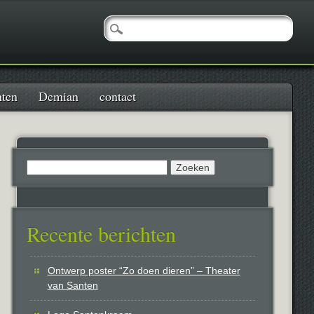
nten
Demian
contact
Zoeken
naar:
Recente berichten
Ontwerp poster “Zo doen dieren” – Theater
van Santen