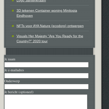
Logo Santenkraam
3D tekenen Container woning Minitopia
Eindhoven
NFTs voor AYA Nature (ecodorp) ontwerpen
Visuals Her Majesty “Are You Ready for the
Country?” 2020 tour
Je naam
Je e-mailadres
Onderwerp
Je bericht (optioneel)