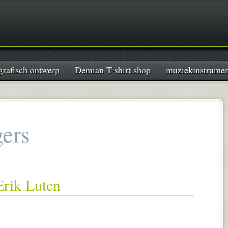
grafisch ontwerp
Demian T-shirt shop
muziekinstrume
gers
Erik Luten