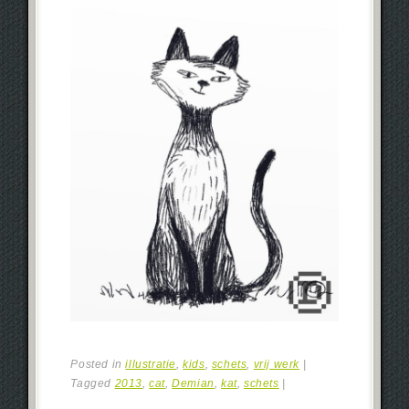
Posted in
illustratie
,
kids
,
schets
,
vrij werk
|
Tagged
2013
,
cat
,
Demian
,
kat
,
schets
|