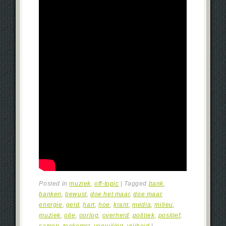
Posted in
muziek
,
off-topic
|
Tagged
bank
,
banken
,
bewust
,
doe het maar
,
doe maar
,
energie
,
geld
,
hart
,
hoe
,
krant
,
media
,
milieu
,
muziek
,
olie
,
oorlog
,
overheid
,
politiek
,
positief
,