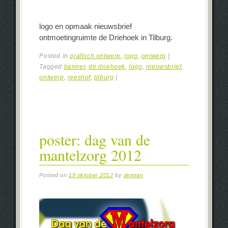
logo en opmaak nieuwsbrief
ontmoetingruimte de Driehoek in Tilburg.
Posted in
grafisch ontwerp
,
logo
,
ontwerp
|
Tagged
banner
,
de driehoek
,
logo
,
nieuwsbrief
,
ontwerp
,
reeshof
,
tilburg
|
poster: dag van de
mantelzorg 2012
Posted on
19 oktober 2012
by
demian