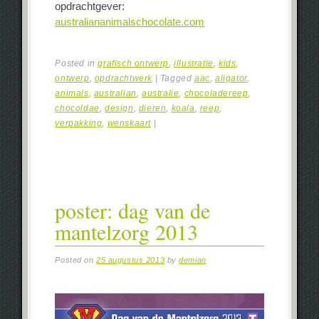
opdrachtgever:
australiananimalschocolate.com
Posted in
grafisch ontwerp
,
illustratie
,
kids
,
ontwerp
,
opdrachtwerk
|
Tagged
aac
,
aligator
,
animals
,
australian
,
australie
,
chocoladereep
,
chocoldae
,
design
,
dieren
,
koala
,
reep
,
verpakking
,
wenskaart
|
poster: dag van de
mantelzorg 2013
Posted on
25 augustus 2013
by
demian