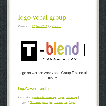
logo vocal group
Posted on
19 juni 2012
by
demian
Logo ontworpen voor vocal Group T-blend uit
Tilburg.
http://www.t-blend.nl
Posted in
grafisch ontwerp
,
logo
,
ontwerp
|
Tagged
Demian
,
design
,
geerlings
,
logo
,