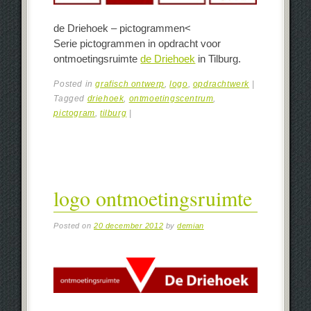
de Driehoek – pictogrammen<
Serie pictogrammen in opdracht voor
ontmoetingsruimte
de Driehoek
in Tilburg.
Posted in
grafisch ontwerp
,
logo
,
opdrachtwerk
|
Tagged
driehoek
,
ontmoetingscentrum
,
pictogram
,
tilburg
|
logo ontmoetingsruimte
Posted on
20 december 2012
by
demian