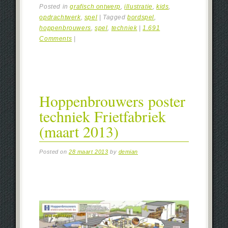
Posted in
grafisch ontwerp
,
illustratie
,
kids
,
opdrachtwerk
,
spel
|
Tagged
bordspel
,
hoppenbrouwers
,
spel
,
techniek
|
1.691
Comments
|
Hoppenbrouwers poster
techniek Frietfabriek
(maart 2013)
Posted on
28 maart 2013
by
demian