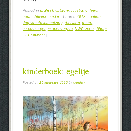
Posted in
grafisch ontwerp
,
illustratie
,
logo
,
opdrachtwerk
,
poster
|
Tagged
2013
,
contour
,
dag van de mantelzorg
,
de twern
,
debat
,
mantelzorger
,
mantelzorgers
,
NWE Vorst
,
tilburg
|
1 Comment
|
kinderboek: egeltje
Posted on
20 augustus 2013
by
demian