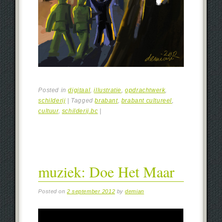
Posted in
digitaal
,
illustratie
,
opdrachtwerk
,
schilderij
|
Tagged
brabant
,
brabant cultureel
,
cultuur
,
schilderij.bc
|
muziek: Doe Het Maar
Posted on
2 september 2012
by
demian