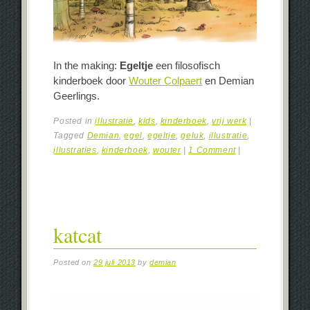
In the making:
Egeltje
een filosofisch
kinderboek door
Wouter Colpaert
en Demian
Geerlings.
Posted in
illustratie
,
kids
,
kinderboek
,
vrij werk
|
Tagged
Demian
,
egel
,
egeltje
,
geluk
,
illustratie
,
illustraties
,
kinderboek
,
wouter
|
1 Comment
|
katcat
Posted on
29 juli 2013
by
demian