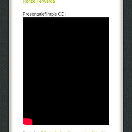
Renze Ferwerda
Presentatiefilmpje CD: