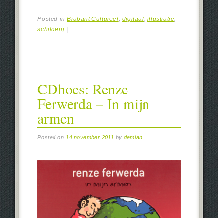
Posted in
Brabant Cultureel
,
digitaal
,
illustratie
,
schilderij
|
CDhoes: Renze
Ferwerda – In mijn
armen
Posted on
14 november 2011
by
demian