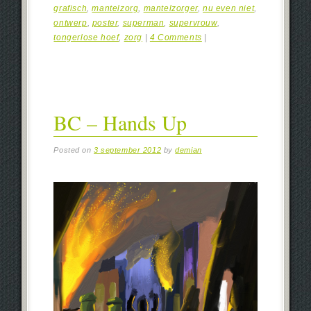
grafisch
,
mantelzorg
,
mantelzorger
,
nu even niet
,
ontwerp
,
poster
,
superman
,
supervrouw
,
tongerlose hoef
,
zorg
|
4 Comments
|
BC – Hands Up
Posted on
3 september 2012
by
demian