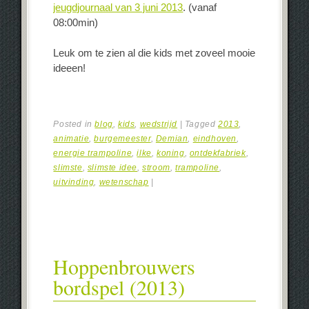
jeugdjournaal van 3 juni 2013
. (vanaf
08:00min)
Leuk om te zien al die kids met zoveel mooie
ideeen!
Posted in
blog
,
kids
,
wedstrijd
|
Tagged
2013
,
animatie
,
burgemeester
,
Demian
,
eindhoven
,
energie trampoline
,
ilke
,
koning
,
ontdekfabriek
,
slimste
,
slimste idee
,
stroom
,
trampoline
,
uitvinding
,
wetenschap
|
Hoppenbrouwers
bordspel (2013)