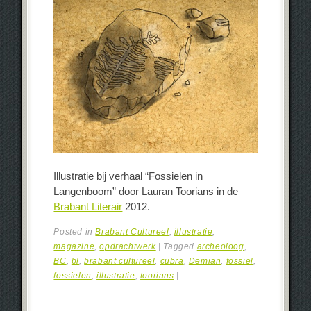
Illustratie bij verhaal “Fossielen in
Langenboom” door Lauran Toorians in de
Brabant Literair
2012.
Posted in
Brabant Cultureel
,
illustratie
,
magazine
,
opdrachtwerk
|
Tagged
archeoloog
,
BC
,
bl
,
brabant cultureel
,
cubra
,
Demian
,
fossiel
,
fossielen
,
illustratie
,
toorians
|