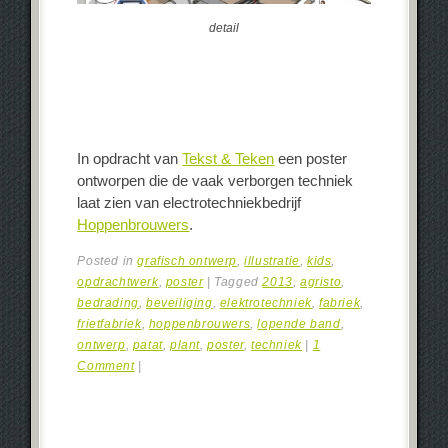
detail
In opdracht van
Tekst & Teken
een poster
ontworpen die de vaak verborgen techniek
laat zien van electrotechniekbedrijf
Hoppenbrouwers
.
Posted in
grafisch ontwerp
,
illustratie
,
kids
,
opdrachtwerk
,
poster
|
Tagged
2013
,
agristo
,
bedrading
,
beveiliging
,
elektrotechniek
,
fabriek
,
frietfabriek
,
hoppenbrouwers
,
lopende band
,
ontwerp
,
patat
,
plant
,
poster
,
techniek
|
1
Comment
|