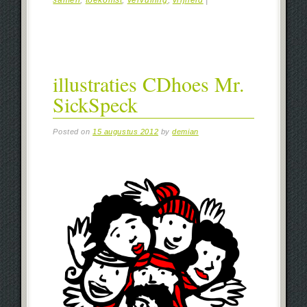
samen
,
toekomst
,
vervuiling
,
vrijheid
|
illustraties CDhoes Mr.
SickSpeck
Posted on
15 augustus 2012
by
demian