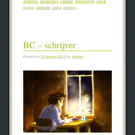
ontwerp
,
ontwerper
,
t-blend
,
vereniging
,
vocal
group
,
website
,
zang
,
zingen
|
BC – schrijver
Posted on
18 januari 2012
by
demian