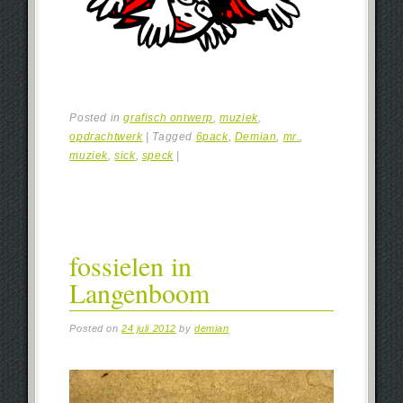
Posted in
grafisch ontwerp
,
muziek
,
opdrachtwerk
|
Tagged
6pack
,
Demian
,
mr.
,
muziek
,
sick
,
speck
|
fossielen in
Langenboom
Posted on
24 juli 2012
by
demian