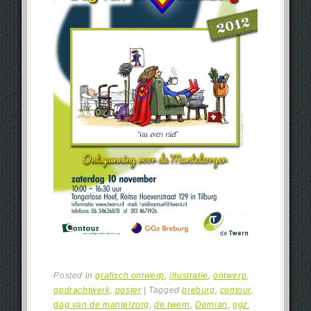
Posted in
grafisch ontwerp
,
illustratie
,
ontwerp
,
opdrachtwerk
,
poster
|
Tagged
breburg
,
contour
,
dag van de mantelzorg
,
de twern
,
Demian
,
ggz
,